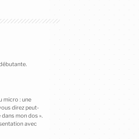
 débutante.
u micro : une
vous direz peut-
ge dans mon dos ».
ésentation avec