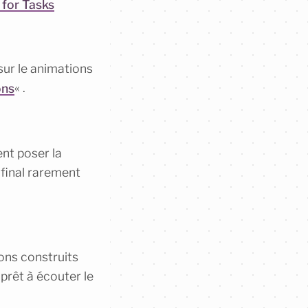
 for Tasks
sur le animations
ons
« .
nt poser la
 final rarement
ons construits
prêt à écouter le