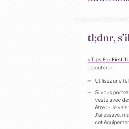
tl;dnr, s’
« Tips For First 
J’ajouterai :
Utilisez une t
Si vous portez
veste avec des
être : « Je va
J’ai essayé, m
cet équipemen