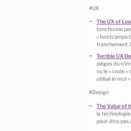
#UX
The UX of Lea
fonctionne pas.
« bootcamps UX
franchement, l
Terrible UX D
pièges du n’im
vu le « code » 
utilisé le mot
#Design
The Value of 
la technologie
peut-être pas 