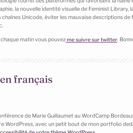
logie fournit des plateformes qui favorisent la haine en
raphie, la nouvelle identité visuelle de Feminist Library, 
 chaînes Unicode, éviter les mauvaise descriptions de 
c.
ns chaque matin vous pouvez
me suivre sur twitter
. Bonne
 en français
 conférence de Marie Guillaumet au WordCamp Bordeaux
re WordPress, avec un petit bout de mon portfolio ded
accessibilité de votre thème WordPress