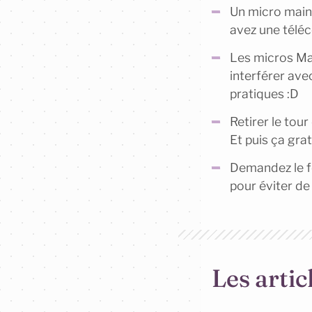
Un micro main 
avez une télé
Les micros Ma
interférer avec
pratiques :D
Retirer le tour
Et puis ça gra
Demandez le fo
pour éviter de
Les artic