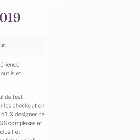
2019
ur.
périence
outils et
l de test
ur les checkout en
r d’UX designer ne
 CSS complexes et
lusif et