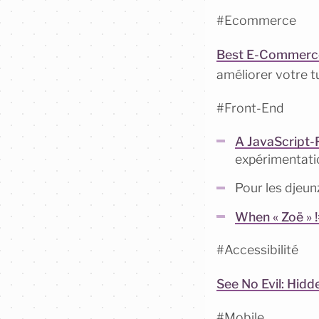
#Ecommerce
Best E-Commerce
améliorer votre t
#Front-End
A JavaScript-
expérimentati
Pour les djeun
When « Zoë » !
#Accessibilité
See No Evil: Hidd
#Mobile