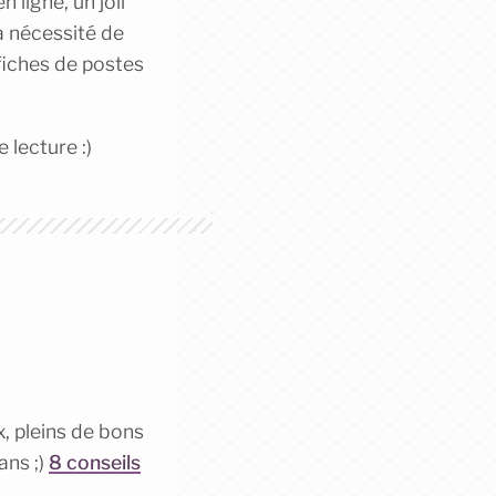
 ligne, un joli
la nécessité de
fiches de postes
 lecture :)
, pleins de bons
ans ;)
8 conseils