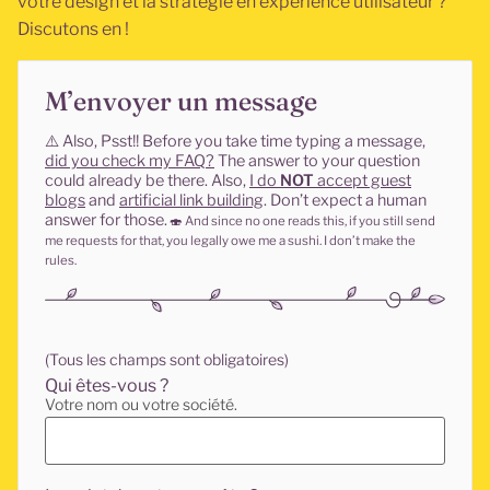
votre design et la stratégie en expérience utilisateur ?
Discutons en !
M’envoyer un message
⚠️
Also, Psst!! Before you take time typing a message,
did you check my FAQ?
The answer to your question
could already be there. Also,
I do
NOT
accept guest
blogs
and
artificial link building
. Don’t expect a human
answer for those.
🍣
And since no one reads this, if you still send
me requests for that, you legally owe me a sushi. I don’t make the
rules.
(Tous les champs sont obligatoires)
Qui êtes-vous ?
Votre nom ou votre société.