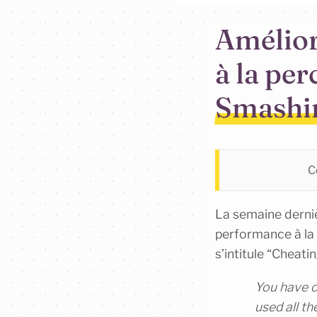
Amélior
à la pe
Smashin
Ce
La semaine dernièr
performance à la
s’intitule “Cheat
You have op
used all th