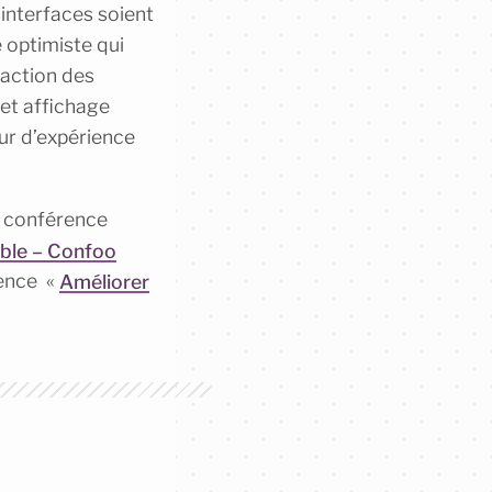
 interfaces soient
e optimiste qui
raction des
et affichage
our d’expérience
e conférence
able – Confoo
rence «
Améliorer