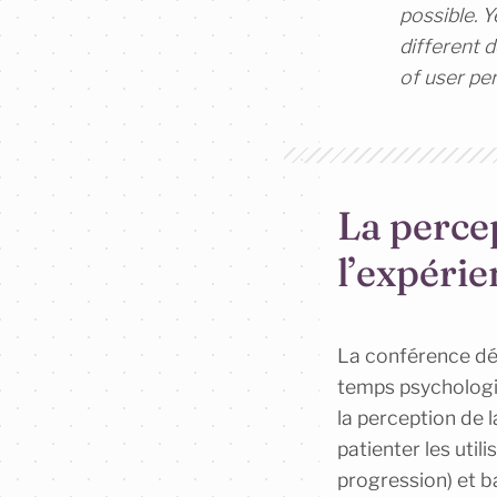
possible. Y
different 
of user pe
La perce
l’expérie
La conférence déb
temps psychologiq
la perception de 
patienter les util
progression) et b