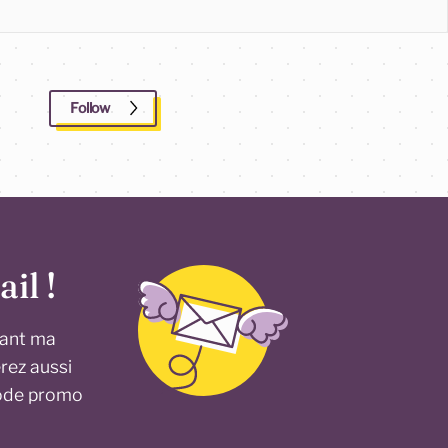
Follow
il !
vant ma
erez aussi
 code promo