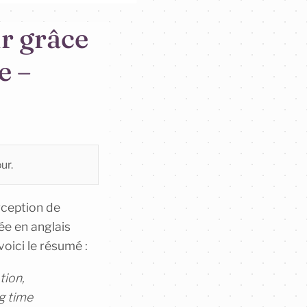
ur grâce
e –
e
ur.
rception de
ée en anglais
oici le résumé :
tion,
g time