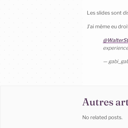
Les slides sont di
J’ai même eu droi
@WalterSt
experienc
— gabi_gab
Autres art
No related posts.