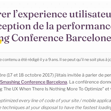
er l’experience utilisate
rception de la performanc
g Conference Barcelon
 contenu a été rédigé il y a 9 ans. Il se peut qu'il ne soit plus à jo
e (17 et 18 octobre 2017) j’étais invitée à parler de pe
Smashing Conference Barcelona
. La conférence donn
ing The UX When There Is Nothing More To Optimize” et v
timized every line of code of your site / mobile applica
e techniques at your disposal to have the fastest loadin