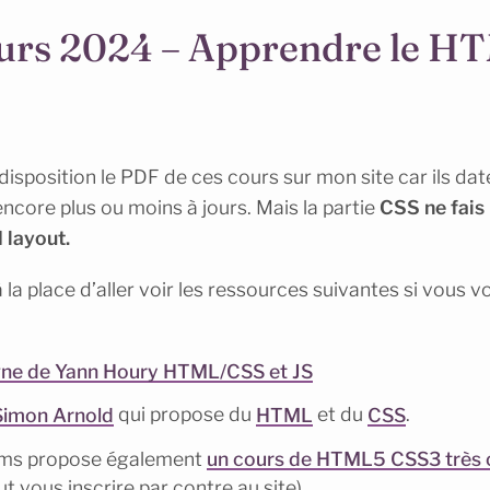
ours 2024 – Apprendre le 
 disposition le PDF de ces cours sur mon site car ils da
ncore plus ou moins à jours. Mais la partie
CSS ne fais
d layout.
 la place d’aller voir les ressources suivantes si vous 
igne de Yann Houry HTML/CSS et JS
Simon Arnold
qui propose du
HTML
et du
CSS
.
ms propose également
un cours de HTML5 CSS3 très c
aut vous inscrire par contre au site)