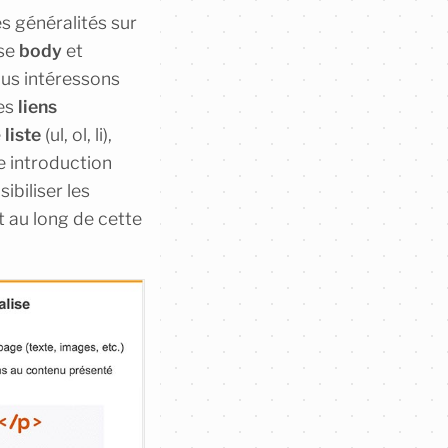
s généralités sur
ise
body
et
ous intéressons
les
liens
e
liste
(ul, ol, li),
e introduction
ibiliser les
 au long de cette