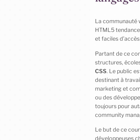
La communauté we
HTML5 tendances, 
et faciles d’accè
Partant de ce con
structures, école
CSS
. Le public e
destinant à travai
marketing et com
ou des développe
toujours pour aut
community manage
Le but de ce cour
développeuses ch