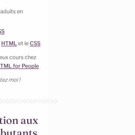
aduits en
SS
e
HTML
et le
CSS
deux cours chez
HTML for People
tez moi !
tion aux
ébutants