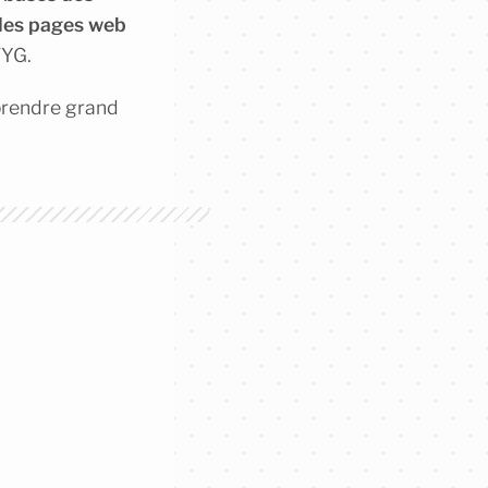
 des pages web
WYG.
pprendre grand