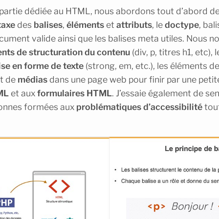
 partie dédiée au HTML, nous abordons tout d’abord de
taxe
des
balises
,
éléments
et
attributs
, le
doctype
, bal
cument valide ainsi que les balises meta utiles. Nous n
nts de structuration du contenu
(div, p, titres h1, etc), 
se en forme de texte
(strong, em, etc.), les éléments d
t de
médias
dans une page web pour finir par une petit
ML
et aux
formulaires HTML
. J’essaie également de sens
sonnes formées aux
problématiques d’accessibilité
tout