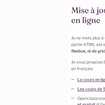
Mise à j
en ligne
Je ne mets plus à
partie HTML est e
flexbox, ni de gri
Je vous propose à
en français:
Le cours en l
Les cours de 
Openclassroo
et gratuit
(il f