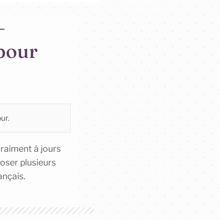
–
 pour
ur.
vraiment à jours
poser plusieurs
ançais.