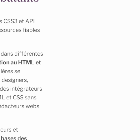
s CSS3 et API
ssources fiables
s dans différentes
tion au HTML et
lières se
, designers,
des intégrateurs
ML et CSS sans
rédacteurs webs,
peurs et
 bases des