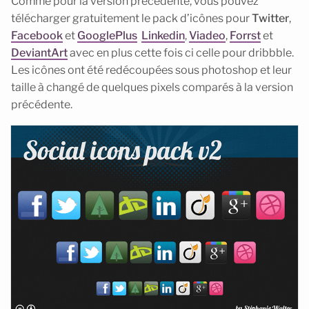
Comme pour la version précédente, vous pouvez
télécharger gratuitement le pack d’icônes pour
Twitter
,
Facebook
et
GooglePlus
Linkedin
,
Viadeo
,
Forrst
et
DeviantArt
avec en plus cette fois ci celle pour dribbble.
Les icônes ont été redécoupées sous photoshop et leur
taille à changé de quelques pixels comparés à la version
précédente.