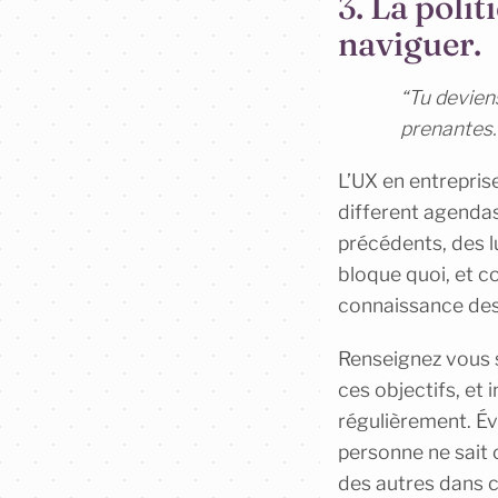
3. La polit
naviguer.
“Tu devien
prenantes.
L’UX en entreprise
different agendas
précédents, des lu
bloque quoi, et c
connaissance des
Renseignez vous su
ces objectifs, et
régulièrement. Évi
personne ne sait c
des autres dans 