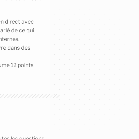
en direct avec
parlé de ce qui
nternes.
vre dans des
sume 12 points
tes les questions