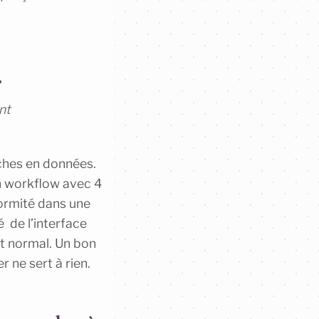
.
nt
ches en données.
un workflow avec 4
formité dans une
é de l’interface
st normal. Un bon
r ne sert à rien.