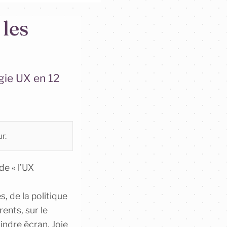
 les
égie UX en 12
ur.
de « l’UX
, de la politique
rents, sur le
ndre écran. Joie