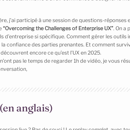
re, j’ai participé à une session de questions-réponses 
ée
“
Overcoming the Challenges of Enterprise UX
”
. On a 
ls d’entreprise si spécifique. Comment gérer les outils i
a confiance des parties prenantes. Et comment survi
 découvrent encore ce qu’est l’UX en 2025.
i n’ont pas le temps de regarder 1h de vidéo, je vous ré
conversation,
(en anglais)
session live ? Pas de souci ! Le
replay
complet, avec tou