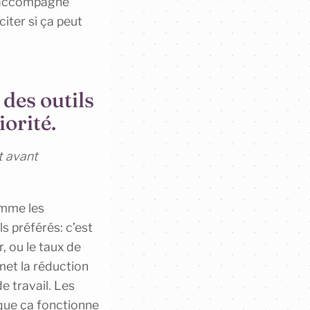
t accompagné
citer si ça peut
 des outils
iorité.
t avant
comme les
s préférés: c’est
r, ou le taux de
rmet la réduction
de travail. Les
que ça fonctionne