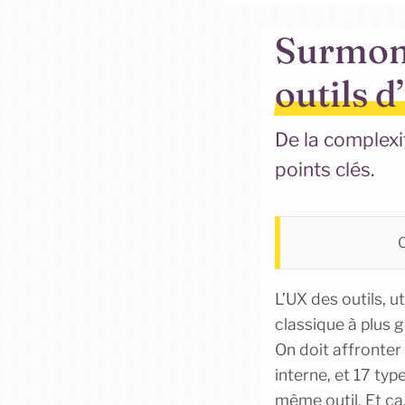
Surmonte
outils d
De la complexit
points clés.
C
L’UX des outils, u
classique à plus g
On doit affronter
interne, et 17 type
même outil. Et ça