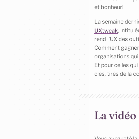
et bonheur!
La semaine derniè
UXtweak
, intitul
rend l’UX des outi
Comment gagner l
organisations qui
Et pour celles qu
clés, tirés de la 
La vidéo 
Vous avez raté la 